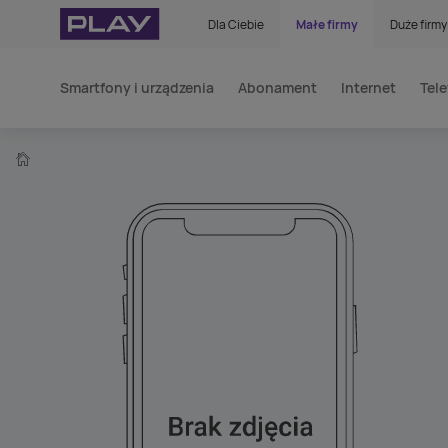
Dla Ciebie
Małe firmy
Duże firmy
Smartfony i urządzenia
Abonament
Internet
Tele
home