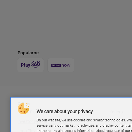
Popularne
O Play
We care about your privacy
Grupa Play
Kariera
On our website, we use cookies and similar technologies. Wh
Investor relations P4 sp. z.o.o
Biuro pras
service, carry out marketing activities, and display content ta
Logo Play
Blog Play
partners may also access information about your use of our s