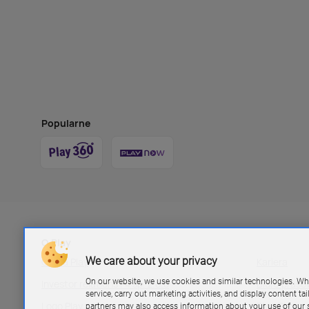
Popularne
O Play
We care about your privacy
Grupa Play
Kariera
On our website, we use cookies and similar technologies. Wh
Investor relations P4 sp. z.o.o
Biuro pras
service, carry out marketing activities, and display content ta
Logo Play
Blog Play
partners may also access information about your use of our s