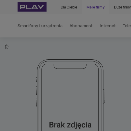
Dla Ciebie
Małe firmy
Duże firmy
Smartfony i urządzenia
Abonament
Internet
Tele
home