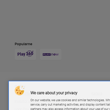
Popularne
O Play
We care about your privacy
Grupa Play
Kariera
On our website, we use cookies and similar technologies. Wh
Investor relations P4 sp. z.o.o
Biuro pras
service, carry out marketing activities, and display content ta
Logo Play
Blog Play
partners may also access information about your use of our s