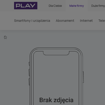
Dla Ciebie
Małe firmy
Duże firmy
Smartfony i urządzenia
Abonament
Internet
Tele
home