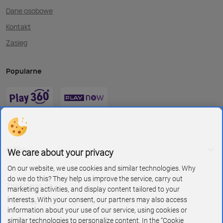
Dane osobowe
Kontakt
Zasięg
Popularne
O Play
We care about your privacy
On our website, we use cookies and similar technologies. Why
do we do this? They help us improve the service, carry out
Znajdź nas na
marketing activities, and display content tailored to your
interests. With your consent, our partners may also access
information about your use of our service, using cookies or
similar technologies to personalize content. In the “Cookie