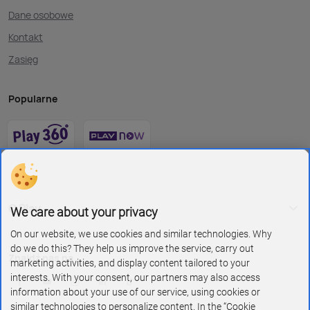
Dane osobowe
Kontakt
Zasięg
Popularne
O Play
We care about your privacy
On our website, we use cookies and similar technologies. Why
do we do this? They help us improve the service, carry out
Znajdź nas na
marketing activities, and display content tailored to your
interests. With your consent, our partners may also access
information about your use of our service, using cookies or
similar technologies to personalize content. In the “Cookie