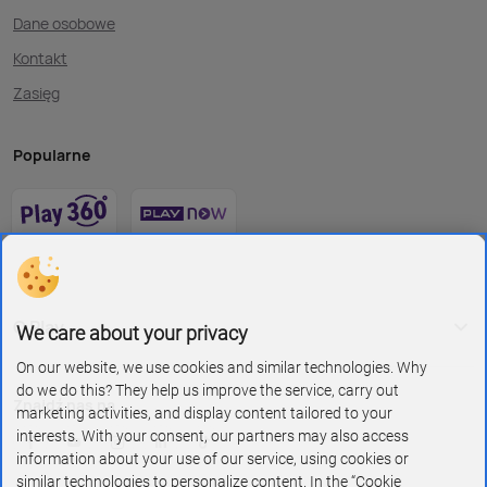
Dane osobowe
Kontakt
Zasięg
Popularne
O Play
We care about your privacy
On our website, we use cookies and similar technologies. Why
do we do this? They help us improve the service, carry out
Znajdź nas na
marketing activities, and display content tailored to your
interests. With your consent, our partners may also access
information about your use of our service, using cookies or
similar technologies to personalize content. In the “Cookie