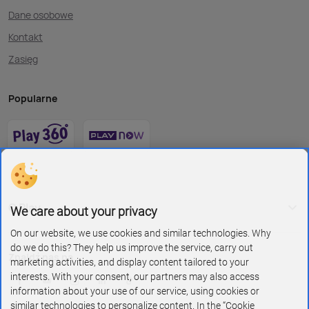
Dane osobowe
Kontakt
Zasięg
Popularne
O Play
We care about your privacy
On our website, we use cookies and similar technologies. Why
do we do this? They help us improve the service, carry out
Znajdź nas na
marketing activities, and display content tailored to your
interests. With your consent, our partners may also access
information about your use of our service, using cookies or
similar technologies to personalize content. In the “Cookie