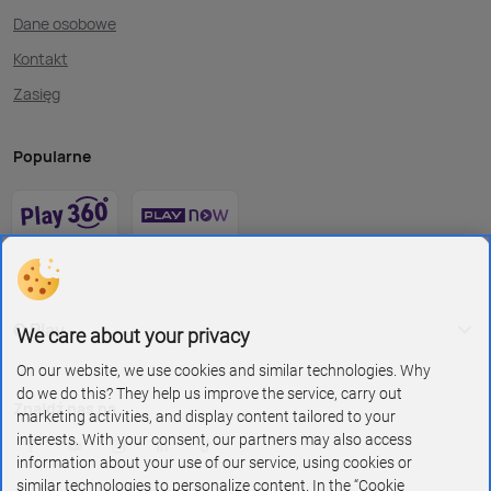
Dane osobowe
Kontakt
Zasięg
Popularne
O Play
We care about your privacy
On our website, we use cookies and similar technologies. Why
do we do this? They help us improve the service, carry out
Znajdź nas na
marketing activities, and display content tailored to your
interests. With your consent, our partners may also access
information about your use of our service, using cookies or
similar technologies to personalize content. In the “Cookie