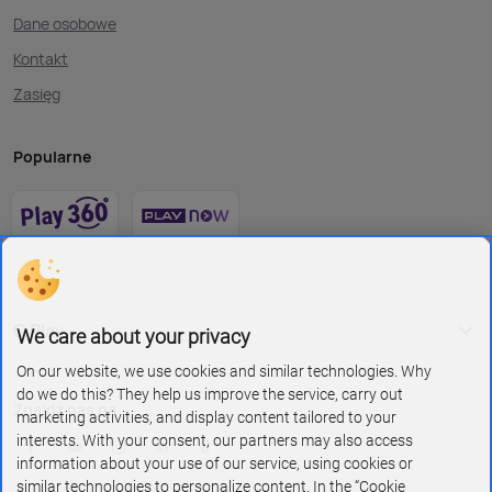
Dane osobowe
Kontakt
Zasięg
Popularne
O Play
We care about your privacy
On our website, we use cookies and similar technologies. Why
do we do this? They help us improve the service, carry out
Znajdź nas na
marketing activities, and display content tailored to your
interests. With your consent, our partners may also access
information about your use of our service, using cookies or
similar technologies to personalize content. In the “Cookie