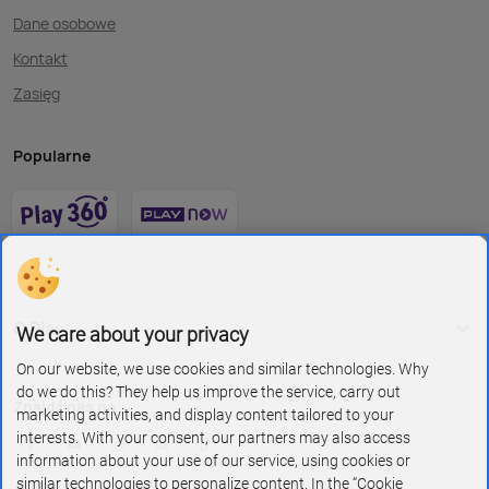
Dane osobowe
Kontakt
Zasięg
Popularne
O Play
We care about your privacy
On our website, we use cookies and similar technologies. Why
do we do this? They help us improve the service, carry out
Znajdź nas na
marketing activities, and display content tailored to your
interests. With your consent, our partners may also access
information about your use of our service, using cookies or
similar technologies to personalize content. In the “Cookie