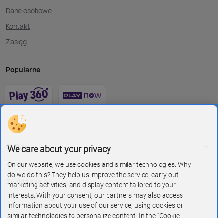
Dane osobowe
Kontakt
Zasięg
Popularne
O Play
We care about your privacy
On our website, we use cookies and similar technologies. Why
do we do this? They help us improve the service, carry out
Znajdź nas na
marketing activities, and display content tailored to your
interests. With your consent, our partners may also access
information about your use of our service, using cookies or
similar technologies to personalize content. In the “Cookie