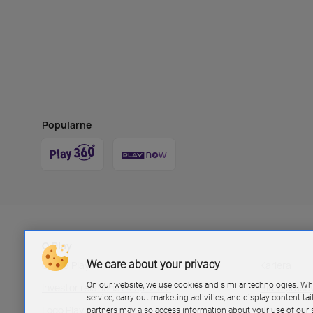
Popularne
O Play
We care about your privacy
Grupa Play
Kariera
On our website, we use cookies and similar technologies. Wh
Investor relations P4 sp. z.o.o
Biuro pras
service, carry out marketing activities, and display content ta
Logo Play
Blog Play
partners may also access information about your use of our s