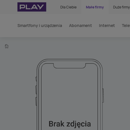
Dla Ciebie
Małe firmy
Duże firmy
Smartfony i urządzenia
Abonament
Internet
Tele
home