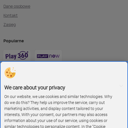
Dane osobowe
Kontakt
Zasięg
Popularne
O Play
We care about your privacy
On our website, we use cookies and similar technologies. Why
do we do this? They help us improve the service, carry out
Znajdź nas na
marketing activities, and display content tailored to your
interests. With your consent, our partners may also access
information about your use of our service, using cookies or
similar technologies to personalize content. In the “Cookie