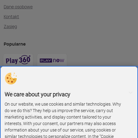
Dane osobowe
Kontakt
Zasięg
Popularne
O Play
We care about your privacy
On our website, we use cookies and similar technologies. Why
do we do this? They help us improve the service, carry out
Znajdź nas na
marketing activities, and display content tailored to your
interests. With your consent, our partners may also access
information about your use of our service, using cookies or
similar technologies to personalize content. In the “Cookie