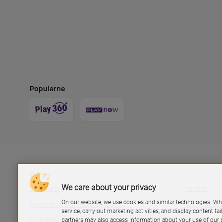
Popularne
O Play
We care about your privacy
Grupa Play
Kariera
On our website, we use cookies and similar technologies. Wh
Investor relations P4 sp. z.o.o
Biuro pras
service, carry out marketing activities, and display content ta
Logo Play
Blog Play
partners may also access information about your use of our s