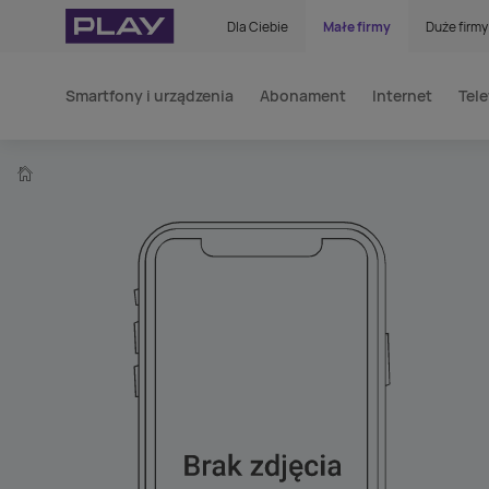
Dla Ciebie
Małe firmy
Duże firmy
Smartfony i urządzenia
Abonament
Internet
Tele
home