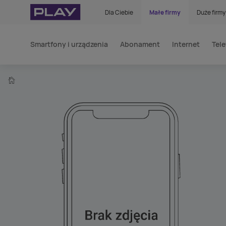
Dla Ciebie
Małe firmy
Duże firmy
Smartfony i urządzenia
Abonament
Internet
Tele
home