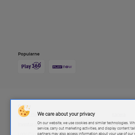
Popularne
O Play
We care about your privacy
Grupa Play
Kariera
On our website, we use cookies and similar technologies. Wh
Investor relations P4 sp. z.o.o
Biuro pras
service, carry out marketing activities, and display content ta
Logo Play
Blog Play
partners may also access information about your use of our s