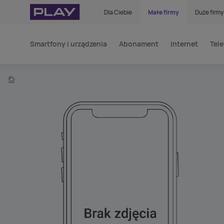
Dla Ciebie
Małe firmy
Duże firmy
Smartfony i urządzenia
Abonament
Internet
Tele
home