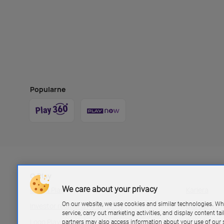
Popularne
O Play
We care about your privacy
Grupa Play
Kariera
On our website, we use cookies and similar technologies. Wh
Investor relations P4 sp. z.o.o
Biuro pras
service, carry out marketing activities, and display content ta
Logo Play
Blog Play
partners may also access information about your use of our s