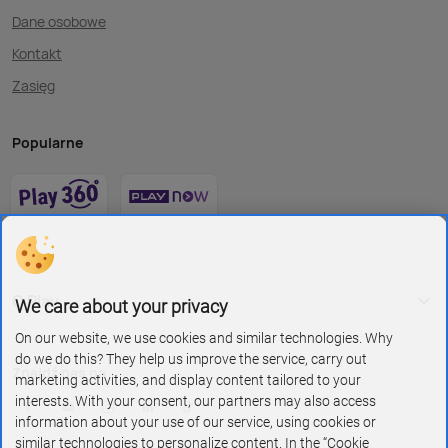
Dane osobowe
Kontakt
Zasięg
Popularne
O Play
We care about your privacy
On our website, we use cookies and similar technologies. Why
do we do this? They help us improve the service, carry out
Znajdź nas na
marketing activities, and display content tailored to your
interests. With your consent, our partners may also access
information about your use of our service, using cookies or
similar technologies to personalize content. In the “Cookie