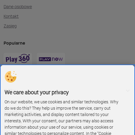
Dane osobowe
Kontakt
Zasięg
Popularne
O Play
We care about your privacy
On our website, we use cookies and similar technologies. Why
do we do this? They help us improve the service, carry out
Znajdź nas na
marketing activities, and display content tailored to your
interests. With your consent, our partners may also access
information about your use of our service, using cookies or
similar technologies to personalize content. In the “Cookie