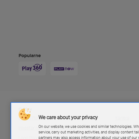
Popularne
O Play
We care about your privacy
Grupa Play
Kariera
On our website, we use cookies and similar technologies. Wh
Investor relations P4 sp. z.o.o
Biuro pras
service, carry out marketing activities, and display content ta
Logo Play
Blog Play
partners may also access information about your use of our s