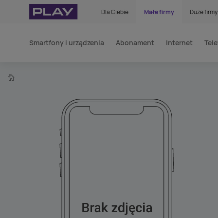
Dla Ciebie
Małe firmy
Duże firmy
Smartfony i urządzenia
Abonament
Internet
Tele
home