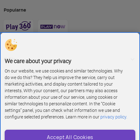
Popularne
O Play
We care about your privacy
On our website, we use cookies and similar technologies. Why
do we do this? They help us improve the service, carry out
Znajdź nas na
marketing activities, and display content tailored to your
interests. With your consent, our partners may also access
information about your use of our service, using cookies or
similar technologies to personalize content. In the “Cookie
settings” panel, you can check what information we use and
Copyright © 2026 Play - wszelkie prawa zastrzeżone
configure selected preferences. Learn more in our
privacy policy.
Polityka prywatności i cookies
Accept All Cookies