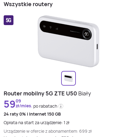
Wszystkie routery
Router mobilny 5G ZTE U50
Biały
59
09
zł/mies.
po rabatach
24 raty
0% i
Internet 150 GB
Opłata na start za urządzenie:
1
zł
Urządzenie w ofercie z abonamentem:
699
zł