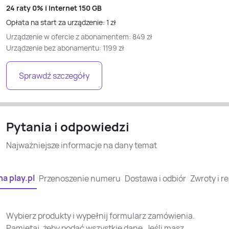
24 raty
0% i
Internet 150 GB
Opłata na start za urządzenie:
1
zł
Urządzenie w ofercie z abonamentem:
849
zł
Urządzenie bez abonamentu:
1199
zł
Sprawdź szczegóły
Pytania i odpowiedzi
Najważniejsze informacje na dany temat
a play.pl
Przenoszenie numeru
Dostawa i odbiór
Zwroty i r
Wybierz produkty i wypełnij formularz zamówienia.
Pamiętaj, żeby podać wszystkie dane. Jeśli masz