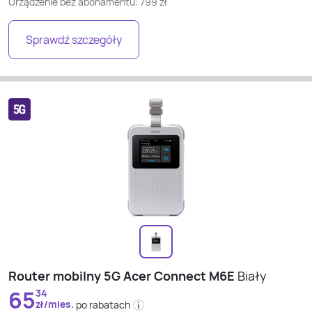
Urządzenie bez abonamentu:
799
zł
Sprawdź szczegóły
Router mobilny 5G Acer Connect M6E
Biały
65
34
zł/mies.
po rabatach