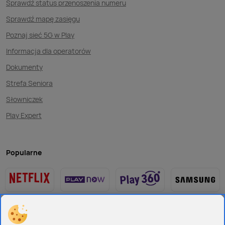
Sprawdź status przenoszenia numeru
Sprawdź mapę zasięgu
Poznaj sieć 5G w Play
Informacja dla operatorów
Dokumenty
Strefa Seniora
Słowniczek
Play Expert
Popularne