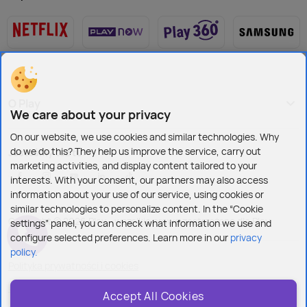
O Play
We care about your privacy
On our website, we use cookies and similar technologies. Why
do we do this? They help us improve the service, carry out
Jesteśmy też tu:
marketing activities, and display content tailored to your
interests. With your consent, our partners may also access
information about your use of our service, using cookies or
similar technologies to personalize content. In the “Cookie
Copyright © 2026 Play - wszelkie prawa zastrzeżone dla Play
settings” panel, you can check what information we use and
configure selected preferences. Learn more in our
privacy
policy.
Polityka prywatności i cookies
Ustawienia plików cookies
Accept All Cookies