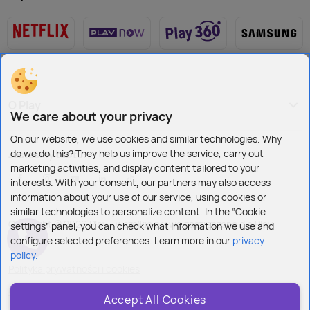
O Play
We care about your privacy
On our website, we use cookies and similar technologies. Why
do we do this? They help us improve the service, carry out
Jesteśmy też tu:
marketing activities, and display content tailored to your
interests. With your consent, our partners may also access
information about your use of our service, using cookies or
similar technologies to personalize content. In the “Cookie
Copyright © 2026 Play - wszelkie prawa zastrzeżone dla Play
settings” panel, you can check what information we use and
configure selected preferences. Learn more in our
privacy
policy.
Polityka prywatności i cookies
Ustawienia plików cookies
Accept All Cookies