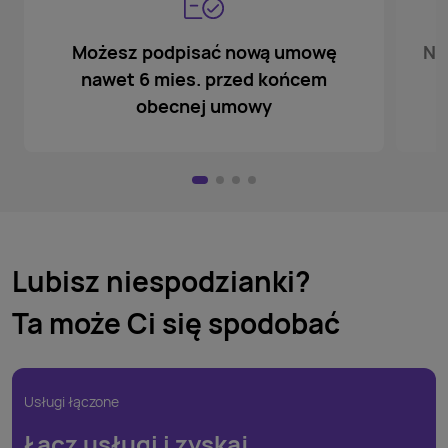
Możesz podpisać nową umowę
No
nawet 6 mies. przed końcem
obecnej umowy
Lubisz niespodzianki?
Ta może Ci się spodobać
Usługi łączone
Łącz usługi i zyskaj.