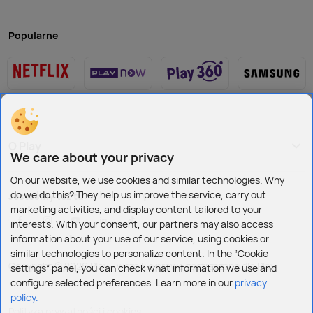
Popularne
O Play
We care about your privacy
On our website, we use cookies and similar technologies. Why
do we do this? They help us improve the service, carry out
Jesteśmy też tu:
marketing activities, and display content tailored to your
interests. With your consent, our partners may also access
information about your use of our service, using cookies or
similar technologies to personalize content. In the “Cookie
Copyright © 2026 Play - wszelkie prawa zastrzeżone dla Play
settings” panel, you can check what information we use and
configure selected preferences. Learn more in our
privacy
policy.
Polityka prywatności i cookies