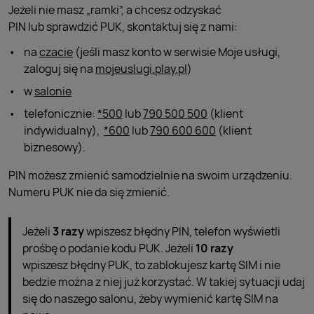
Jeżeli nie masz „ramki”, a chcesz odzyskać
PIN lub sprawdzić PUK, skontaktuj się z nami:
na
czacie
(jeśli masz konto w serwisie Moje usługi,
zaloguj się na
mojeuslugi.play.pl
)
w
salonie
telefonicznie:
*500
lub
790 500 500
(klient
indywidualny),
*600
lub
790 600 600
(klient
biznesowy).
PIN możesz zmienić samodzielnie na swoim urządzeniu.
Numeru PUK nie da się zmienić.
Jeżeli
3 razy
wpiszesz błędny PIN, telefon wyświetli
prośbę o
podanie kodu PUK. Jeżeli
10 razy
wpiszesz błędny PUK, to zablokujesz kartę SIM i nie
bedzie można z niej już korzystać. W
takiej sytuacji udaj
się do naszego salonu, żeby wymienić kartę SIM na