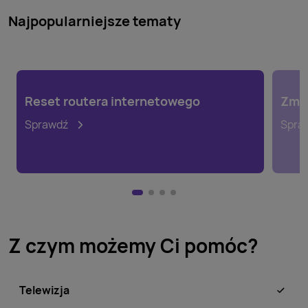
Najpopularniejsze tematy
Reset routera internetowego
Zmia
Sprawdź
Spra
Z czym możemy Ci pomóc?
Telewizja