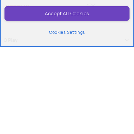
Accept All Cookies
Cookies Settings
O Play
Jesteśmy też tu:
Copyright © 2026 Play - wszelkie prawa zastrzeżone dla Play
Polityka prywatności i cookies
Ustawienia plików cookies
Regulamin serwisu