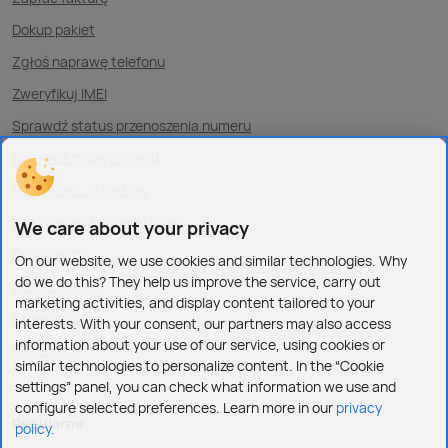
Dokup pakiet
Zgłoś naprawę telefonu
Zweryfikuj IMEI
Sprawdź status przenoszenia numeru
Sprawdź mapę zasięgu
Poznaj sieć 5G w Play
Informacja dla operatorów
We care about your privacy
Dokumenty
On our website, we use cookies and similar technologies. Why
do we do this? They help us improve the service, carry out
Strefa Seniora
marketing activities, and display content tailored to your
Słowniczek
interests. With your consent, our partners may also access
information about your use of our service, using cookies or
Play Expert
similar technologies to personalize content. In the “Cookie
settings” panel, you can check what information we use and
configure selected preferences. Learn more in our
privacy
Popularne
policy.