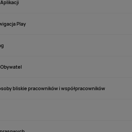
Aplikacji
igacja Play
ng
 mObywatel
osoby bliskie pracowników i współpracowników
 prasowych