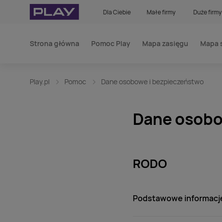
Dla Ciebie
Małe firmy
Duże firmy
Strona główna
Pomoc Play
Mapa zasięgu
Mapa 
Play.pl
Pomoc
Dane osobowe i bezpieczeństwo
Dane osobo
RODO
Podstawowe informacj