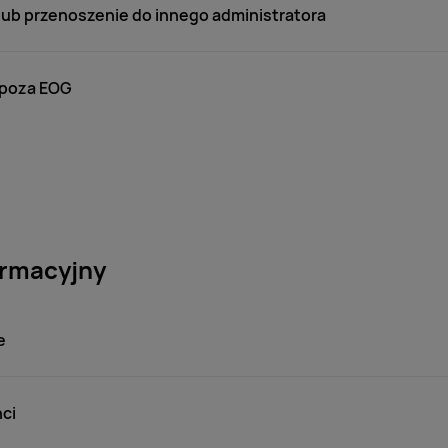
ub przenoszenie do innego administratora
 poza EOG
ormacyjny
e
nci