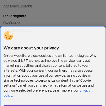
Inne formy kontaktu
For Foreigners
Українська
Offer for foreigners
Offer to Asia
Na skróty
We care about your privacy
Przedłuż umowę
On our website, we use cookies and similar technologies. Why
do we do this? They help us improve the service, carry out
Przenieś numer do Play
marketing activities, and display content tailored to your
Doładuj konto
interests. With your consent, our partners may also access
information about your use of our service, using cookies or
Zapłać fakturę
similar technologies to personalize content. In the “Cookie
Dokup pakiet
settings” panel, you can check what information we use and
configure selected preferences. Learn more in our
privacy
Zgłoś naprawę telefonu
policy.
Zweryfikuj IMEI