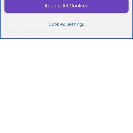
Sprawdź status przenoszenia numeru
Accept All Cookies
Sprawdź mapę zasięgu
Poznaj sieć 5G w Play
Cookies Settings
Informacja dla operatorów
Dokumenty
Strefa Seniora
Słowniczek
Play Expert
Popularne