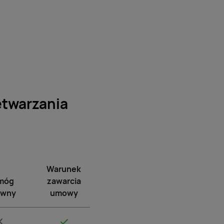
etwarzania
Warunek
móg
zawarcia
wny
umowy