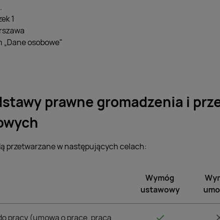
.
ek 1
rszawa
m „Dane osobowe"
dstawy prawne gromadzenia i prz
owych
ą przetwarzane w następujących celach:
Wymóg
Wy
ustawowy
umo
do pracy (umowa o pracę, praca