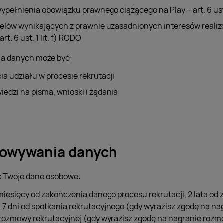
wypełnienia obowiązku prawnego ciążącego na Play – art. 6 ust.
 celów wynikających z prawnie uzasadnionych interesów realiz
rt. 6 ust. 1 lit. f) RODO
a danych może być:
ia udziału w procesie rekrutacji
iedzi na pisma, wnioski i żądania
howywania danych
 Twoje dane osobowe:
 miesięcy od zakończenia danego procesu rekrutacji, 2 lata od z
, 7 dni od spotkania rekrutacyjnego (gdy wyrazisz zgodę na na
d rozmowy rekrutacyjnej (gdy wyrazisz zgodę na nagranie rozm