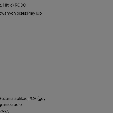
 1 lit. c) RODO
owanych przez Play lub
łożenia aplikacji/CV (gdy
granie audio
owy),