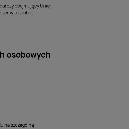
odarczy obejmujący Unię
możemy to zrobić,
ch osobowych
u na szczególną