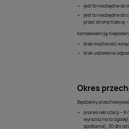
jest to niezbędne do 
jest to niezbędne do
przez stronę trzecią – a
Konsekwencją niepodani
brak możliwości wzięc
brak udzielenia odpow
Okres przec
Będziemy przechowywać
proces rekrutacji – 6
wyrazisz na to zgodę)
spotkania), 30 dni o