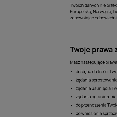
Twoich danych nie przek
Europejską, Norwegię, Lie
zapewniając odpowiedni 
Twoje prawa 
Masz następujące prawa
dostępu do treści T
żądania sprostowani
żądania usunięcia T
żądania ograniczeni
do przenoszenia Two
do wniesienia sprzec