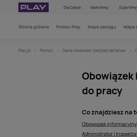
Dla Ciebie
Małe firmy
Duże firmy
Strona główna
Pomoc Play
Mapa zasięgu
Mapa 
Play.pl
Pomoc
Dane osobowe i bezpieczeństwo
Obowiązek 
do pracy
Co znajdziesz na t
Obowiązek informacyjny
Administrator i Inspekt