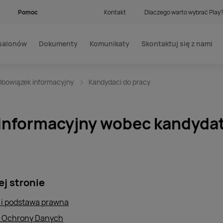
Pomoc
Kontakt
Dlaczego warto wybrać Play
salonów
Dokumenty
Komunikaty
Skontaktuj się z nami
Obowiązek informacyjny
Kandydaci do pracy
informacyjny wobec kandyda
ej stronie
 i podstawa prawna
or Ochrony Danych