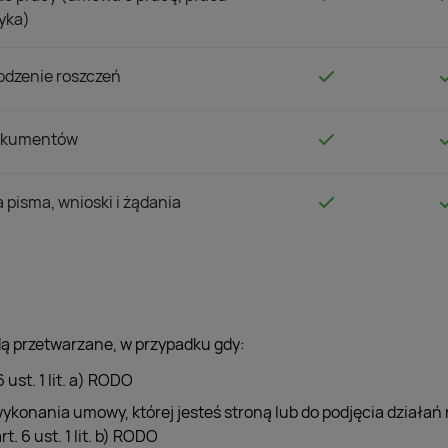
yka)
hodzenie roszczeń
dokumentów
 pisma, wnioski i żądania
ą przetwarzane, w przypadku gdy:
 ust. 1 lit. a) RODO
wykonania umowy, której jesteś stroną lub do podjęcia działań
 6 ust. 1 lit. b) RODO