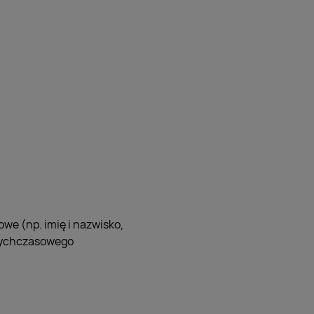
we (np. imię i nazwisko,
otychczasowego