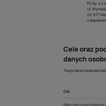
P4 Sp. z o.o
ul. Wynalaz
02-677 Wa
z dopiskie
Cele oraz po
danych osob
Twoje dane osobowe bed
Cel
Rekrutacja kandydatów 