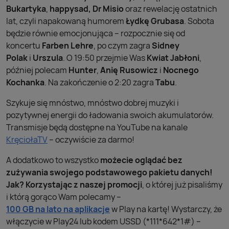
Bukartyka
,
happysad,
Dr Misio
oraz rewelację ostatnich
lat, czyli napakowaną humorem
Łydkę Grubasa
. Sobota
będzie równie emocjonująca – rozpocznie się od
koncertu
Farben Lehre
, po czym zagra
Sidney
Polak
i
Urszula
. O 19:50 przejmie Was
Kwiat Jabłoni
,
później polecam
Hunter
,
Anię Rusowicz
i
Nocnego
Kochanka
. Na zakończenie o 2:20 zagra
Tabu
.
Szykuje się mnóstwo, mnóstwo dobrej muzyki i
pozytywnej energii do ładowania swoich akumulatorów.
Transmisje będą dostępne na YouTube na kanale
KręciołaTV
– oczywiście za darmo!
A dodatkowo to wszystko
możecie oglądać bez
zużywania swojego podstawowego pakietu danych!
Jak? Korzystając z naszej promocji
, o której już pisaliśmy
i którą gorąco Wam polecamy –
100 GB na lato na aplikacje
w Play na kartę! Wystarczy, że
włączycie w Play24 lub kodem USSD (*111*642*1#) –