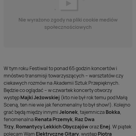
Nie wyrażono zgody na pliki cookie mediów
społecznościowych
W tym roku Festiwal to ponad 65 godzin koncertów i
mnóstwo transmisji towarzyszących – warsztatów czy
ciekawych rozmów na Akademii Sztuk Przepięknych.
Będzie co oglądać – w czwartek koncerty otworzy
występ
Majki Jeżowskiej
(kto nie był rok temu pod Małą
Sceną, ten nie wie jak fenomenalny to był show!). Kolejno
grać będą między innymi
Jelonek
, tajemnicza
Bokka
,
fenomenalna
Renata Przemyk
,
Raz Dwa
Trzy
,
Romantycy Lekkich Obyczajów
oraz
Enej
. W piątek
polecam Wam
Elektryczne Gitary
, występ
Piotra