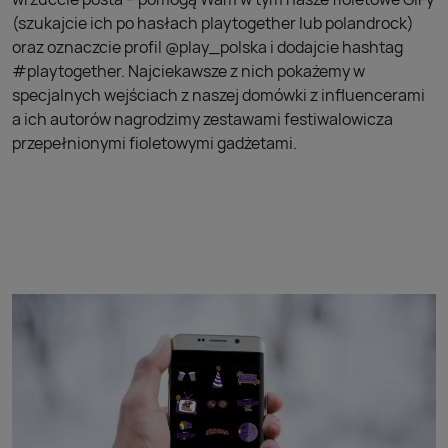
(szukajcie ich po hasłach playtogether lub polandrock)
oraz oznaczcie profil @play_polska i dodajcie hashtag
#playtogether. Najciekawsze z nich pokażemy w
specjalnych wejściach z naszej domówki z influencerami
a ich autorów nagrodzimy zestawami festiwalowicza
przepełnionymi fioletowymi gadżetami.