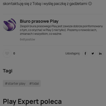
skontaktuję się z Tobą i wyślę paczkę z gadżetami 🙂
Biuro prasowe Play
Zespół biura prasowego Play jest zawsze dobrze poinformowany
o tym, co słychać w Play (i nie tylko). Piszemy o nowościach,
zmianach i wszystkim, co ważne.
648 postów
0
Udostępnij:
Tagi
#starter play
#tidal
Play Expert poleca