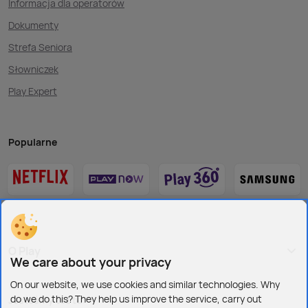
Informacja dla operatorów
Dokumenty
Strefa Seniora
Słowniczek
Play Expert
Popularne
O Play
We care about your privacy
On our website, we use cookies and similar technologies. Why
do we do this? They help us improve the service, carry out
Jesteśmy też tu: