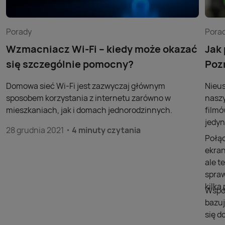
Porady
Pora
Wzmacniacz Wi-Fi – kiedy może okazać
Jak
się szczególnie pomocny?
Poz
Domowa sieć Wi-Fi jest zazwyczaj głównym
Nieus
sposobem korzystania z internetu zarówno w
naszy
mieszkaniach, jak i domach jednorodzinnych.
filmó
jedyn
28 grudnia 2021
4 minuty czytania
Połąc
ekran
ale t
spraw
kilk
Współ
bazuj
się d