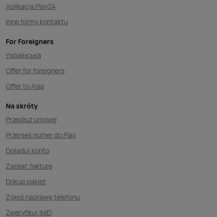
Aplikacja Play24
Inne formy kontaktu
For Foreigners
Українська
Offer for foreigners
Offer to Asia
Na skróty
Przedłuż umowę
Przenieś numer do Play
Doładuj konto
Zapłać fakturę
Dokup pakiet
Zgłoś naprawę telefonu
Zweryfikuj IMEI