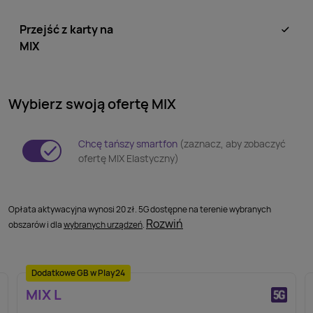
Przejść z karty na
MIX
Wybierz swoją ofertę MIX
Chcę tańszy smartfon
(zaznacz, aby zobaczyć
wyłaczone
włączone
ofertę MIX Elastyczny)
Opłata aktywacyjna wynosi 20 zł. 5G dostępne na terenie wybranych
Rozwiń
obszarów i dla
wybranych urządzeń
.
Dodatkowe GB w Play24
MIX L