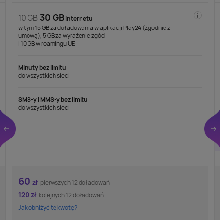
30 GB
10 GB
internetu
w tym 15 GB za doładowania w aplikacji Play24 (zgodnie z
umową), 5 GB za wyrażenie zgód
i 10 GB w roamingu UE
Minuty bez limitu
do wszystkich sieci
SMS-y i MMS-y bez limitu
do wszystkich sieci
60
zł
pierwszych 12 doładowań
120
zł
kolejnych 12 doładowań
Jak obniżyć tę kwotę?