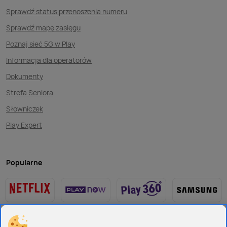
Sprawdź status przenoszenia numeru
Sprawdź mapę zasięgu
Poznaj sieć 5G w Play
Informacja dla operatorów
Dokumenty
Strefa Seniora
Słowniczek
Play Expert
Popularne