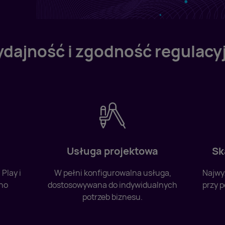
dajność i zgodność regulacy
Usługa projektowa
Sk
Play i
W pełni konfigurowalna usługa,
Najwy
dno
dostosowywana do indywidualnych
przy p
potrzeb biznesu.