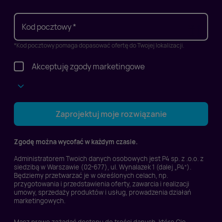
Kod pocztowy *
*Kod pocztowy pomaga dopasować ofertę do Twojej lokalizacji.
Akceptuję zgody marketingowe
Wyrażam zgodę na prowadzenie przez P4 Sp.z
Zaprojektuj moje rozwiązanie
o.o. lub na jej zlecenie działań
marketingowych drogą telefoniczną na
Zgodę można wycofać w każdym czasie.
przekazany przeze mnie numer telefonu.
*
Administratorem Twoich danych osobowych jest P4 sp. z .o.o. z
Wyrażam zgodę na prowadzenie marketingu
siedzibą w Warszawie (02-677), ul. Wynalazek 1 (dalej „P4”).
Będziemy przetwarzać je w określonych celach, np.
bezpośredniego dotyczącego P4 Sp. z o.o. za
przygotowania i przedstawienia oferty, zawarcia i realizacji
pomocą środków komunikacji elektronicznej
umowy, sprzedaży produktów i usług, prowadzenia działań
marketingowych.
przy użyciu telekomunikacyjnych urządzeń
końcowych i automatycznych systemów