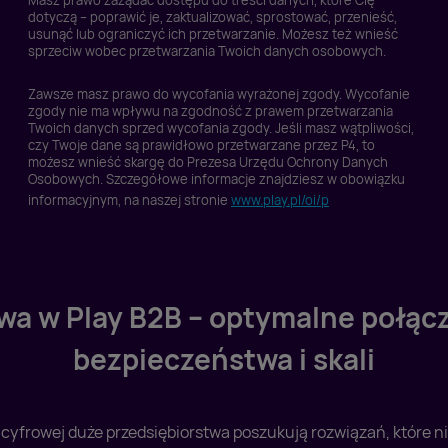
Masz prawo zażądać dostępu do treści danych, które Cię
wywołujących.
dotyczą – poprawić je, zaktualizować, sprostować, przenieść,
usunąć lub ograniczyć ich przetwarzanie. Możesz też wnieść
sprzeciw wobec przetwarzania Twoich danych osobowych.
Zawsze masz prawo do wycofania wyrażonej zgody. Wycofanie
zgody nie ma wpływu na zgodność z prawem przetwarzania
Twoich danych sprzed wycofania zgody. Jeśli masz wątpliwości,
czy Twoje dane są prawidłowo przetwarzane przez P4, to
możesz wnieść skargę do Prezesa Urzędu Ochrony Danych
Osobowych. Szczegółowe informacje znajdziesz w obowiązku
informacyjnym, na naszej stronie
www.play.pl/oi/p
a w Play B2B – optymalne połącz
bezpieczeństwa i skali
cyfrowej duże przedsiębiorstwa poszukują rozwiązań, które