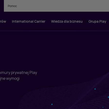
Pomoc
orów
International Carrier
Wiedza dla biznesu
Grupa Play
hmury prywatnej Play
yjne wymogi