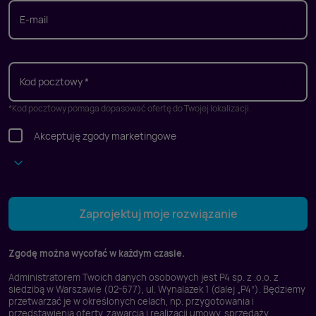
E-mail
Kod pocztowy *
*Kod pocztowy pomaga dopasować ofertę do Twojej lokalizacji.
Akceptuję zgody marketingowe
Wyrażam zgodę na prowadzenie przez P4 Sp.z o.o. lub na jej
Zaprojektuj moje rozwiązanie
zlecenie działań marketingowych drogą telefoniczną na
przekazany przeze mnie numer telefonu.
*
Zgodę można wycofać w każdym czasie.
Wyrażam zgodę na prowadzenie marketingu
bezpośredniego dotyczącego P4 Sp. z o.o. za pomocą
Administratorem Twoich danych osobowych jest P4 sp. z .o.o. z
środków komunikacji elektronicznej przy użyciu
siedzibą w Warszawie (02-677), ul. Wynalazek 1 (dalej „P4”). Będziemy
telekomunikacyjnych urządzeń końcowych i
przetwarzać je w określonych celach, np. przygotowania i
przedstawienia oferty, zawarcia i realizacji umowy, sprzedaży
automatycznych systemów wywołujących.