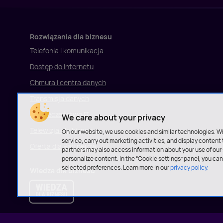
Rozwiązania dla biznesu
Telefonia i komunikacja
Dostęp do internetu
Chmura i centra danych
Transmisja danych
Bezpieczeństwo IT
We care about your privacy
Telewizja dla biznesu
On our website, we use cookies and similar technologies. W
service, carry out marketing activities, and display content 
Oferta dla Partnerów
partners may also access information about your use of our s
personalize content. In the “Cookie settings” panel, you c
selected preferences. Learn more in our
privacy policy.
Wiedza dla biznesu