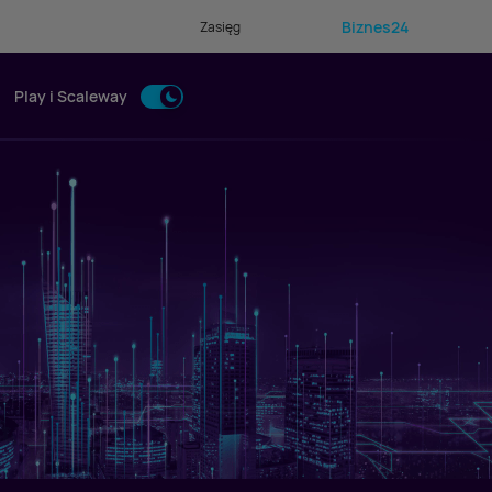
Biznes24
Zasięg
Play i Scaleway