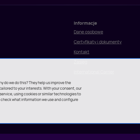
Informacje
Dane osobowe
Certyfikaty i dokumenty
Kontakt
Zasięg
International Carrier
hy do we do this? They help us improve the
tailored to your interests. With your consent, our
ervice, using cookies or similar technologies to
an check what information we use and configure