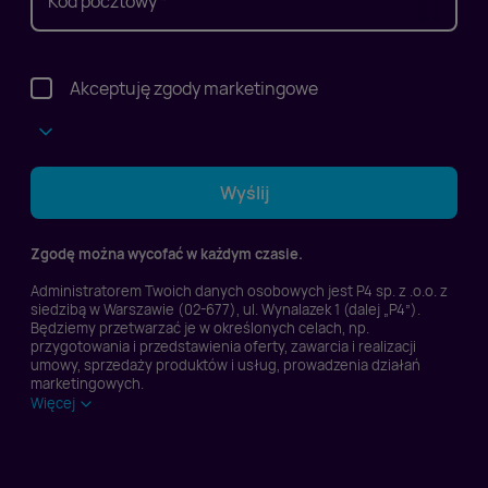
Kod pocztowy *
Akceptuję zgody marketingowe
Wyrażam zgodę na prowadzenie przez P4 Sp.z
Wyślij
o.o. lub na jej zlecenie działań
marketingowych drogą telefoniczną na
Zgodę można wycofać w każdym czasie.
przekazany przeze mnie numer telefonu.
*
Administratorem Twoich danych osobowych jest P4 sp. z .o.o. z
Wyrażam zgodę na prowadzenie marketingu
siedzibą w Warszawie (02-677), ul. Wynalazek 1 (dalej „P4”).
Będziemy przetwarzać je w określonych celach, np.
bezpośredniego dotyczącego P4 Sp. z o.o. za
przygotowania i przedstawienia oferty, zawarcia i realizacji
pomocą środków komunikacji elektronicznej
umowy, sprzedaży produktów i usług, prowadzenia działań
marketingowych.
przy użyciu telekomunikacyjnych urządzeń
Więcej
końcowych i automatycznych systemów
wywołujących.