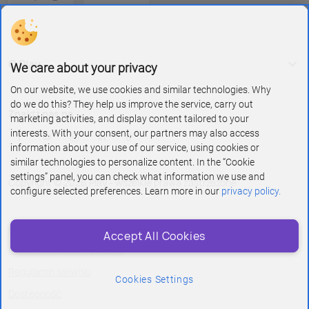
O Play
We care about your privacy
On our website, we use cookies and similar technologies. Why
do we do this? They help us improve the service, carry out
Znajdź nas na
marketing activities, and display content tailored to your
interests. With your consent, our partners may also access
information about your use of our service, using cookies or
similar technologies to personalize content. In the “Cookie
settings” panel, you can check what information we use and
Copyright © 2026 Play - wszelkie prawa zastrzeżone
configure selected preferences. Learn more in our
privacy policy.
Polityka prywatności i cookies
Accept All Cookies
Ustawienia plików cookies
Regulamin serwisu
Cookies Settings
Dostępność