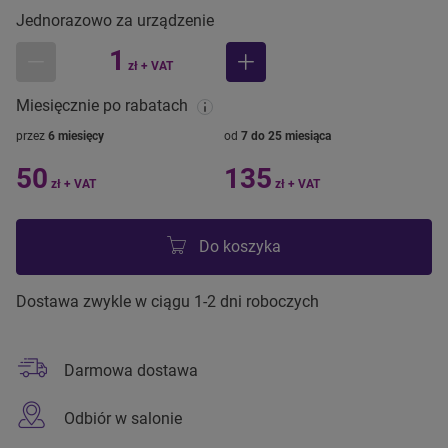
Jednorazowo za urządzenie
1
zł + VAT
mniej
więcej
Miesięcznie po rabatach
przez
6 miesięcy
od
7 do 25 miesiąca
50
135
zł + VAT
zł + VAT
Do koszyka
Dostawa zwykle w ciągu 1-2 dni roboczych
Darmowa dostawa
Odbiór w salonie