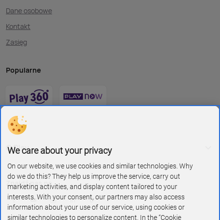
Dane osobowe
Kontakt
Zasięg
Popularne
O Play
We care about your privacy
On our website, we use cookies and similar technologies. Why
do we do this? They help us improve the service, carry out
Znajdź nas na
marketing activities, and display content tailored to your
interests. With your consent, our partners may also access
information about your use of our service, using cookies or
similar technologies to personalize content. In the “Cookie