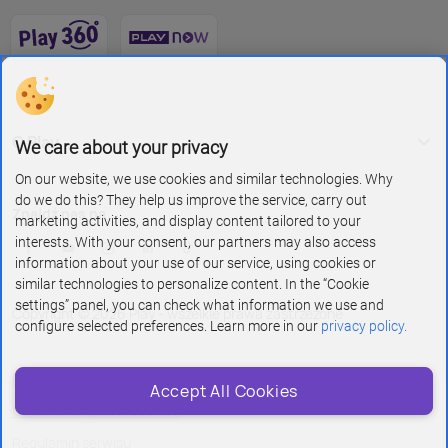
O Play
We care about your privacy
On our website, we use cookies and similar technologies. Why
do we do this? They help us improve the service, carry out
Znajdź nas na
marketing activities, and display content tailored to your
interests. With your consent, our partners may also access
information about your use of our service, using cookies or
similar technologies to personalize content. In the “Cookie
settings” panel, you can check what information we use and
Copyright © 2026 Play - wszelkie prawa zastrzeżone
configure selected preferences. Learn more in our
privacy policy.
Polityka prywatności i cookies
Accept All Cookies
Ustawienia plików cookies
Regulamin serwisu