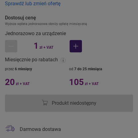
Sprawdź lub zmień ofertę
Dostosuj cenę
Wyższa wpłata jednorazowa obniży opłatę miesięczną
Jednorazowo za urządzenie
1
zł + VAT
mniej
więcej
Miesięcznie po rabatach
przez
6 miesięcy
od
7 do 25 miesiąca
20
105
zł + VAT
zł + VAT
Produkt niedostępny
Darmowa dostawa