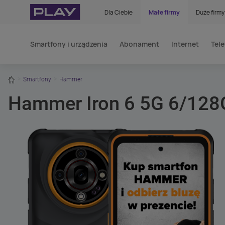
Dla Ciebie
Małe firmy
Duże firmy
Smartfony i urządzenia
Abonament
Internet
Tele
home
Smartfony
Hammer
Hammer Iron 6 5G 6/12