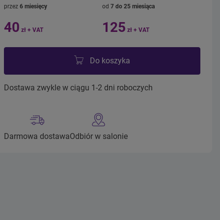
przez
6 miesięcy
od
7 do 25 miesiąca
40
125
zł + VAT
zł + VAT
Do koszyka
Dostawa zwykle w ciągu 1-2 dni roboczych
Darmowa dostawa
Odbiór w salonie