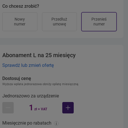
Co chcesz zrobić?
Nowy
Przedłuż
Przenieś
numer
umowę
numer
Abonament L na 25 miesięcy
Sprawdź lub zmień ofertę
Dostosuj cenę
Wyższa wpłata jednorazowa obniży opłatę miesięczną
Jednorazowo za urządzenie
1
zł + VAT
mniej
więcej
Miesięcznie po rabatach