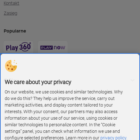
Kontakt
Zasięg
Popularne
O Play
We care about your privacy
On our website, we use cookies and similar technologies. Why
do we do this? They help us improve the service, carry out
Znajdź nas na
marketing activities, and display content tailored to your
interests. With your consent, our partners may also access
information about your use of our service, using cookies or
similar technologies to personalize content. In the “Cookie
settings” panel, you can check what information we use and
Copyright © 2026 Play - wszelkie prawa zastrzeżone
configure selected preferences. Learn more in our
privacy policy.