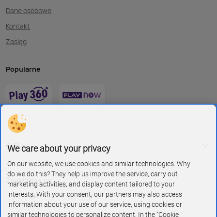
Dane osobowe
Kontakt
Zasięg
Popularne
O Play
We care about your privacy
On our website, we use cookies and similar technologies. Why
do we do this? They help us improve the service, carry out
Znajdź nas na
marketing activities, and display content tailored to your
interests. With your consent, our partners may also access
information about your use of our service, using cookies or
similar technologies to personalize content. In the “Cookie