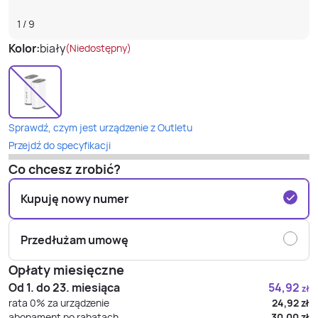
1
/
9
Kolor:
biały
(Niedostępny)
Sprawdź, czym jest urządzenie z Outletu
Przejdź do specyfikacji
Co chcesz zrobić?
Kupuję nowy numer
Przedłużam umowę
Opłaty miesięczne
Od 1. do 23. miesiąca
54,92
zł
rata 0% za urządzenie
24,92
zł
abonament po rabatach
30,00
zł