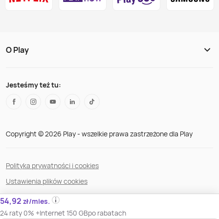
O Play
Jesteśmy też tu:
Copyright © 2026 Play - wszelkie prawa zastrzeżone dla Play
Polityka prywatności i cookies
Ustawienia plików cookies
Regulamin serwisu
54,92
zł/mies.
Bezpieczeństwo danych
24 raty 0% +
Internet 150 GB
po rabatach