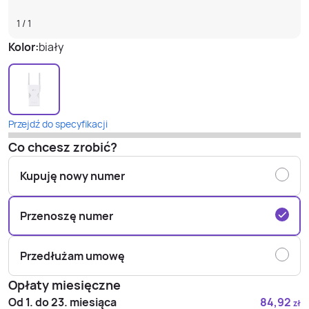
1
/
1
Kolor:
biały
Przejdź do specyfikacji
Co chcesz zrobić?
Kupuję nowy numer
Przenoszę numer
Przedłużam umowę
Opłaty miesięczne
Od 1. do 23. miesiąca
84,92
zł