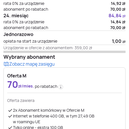
rata 0% za urządzenie
14,92
zł
abonament po rabatach
70,00
zł
24. miesiąc
84,84
zł
rata 0% za urządzenie
14,84
zł
abonament po rabatach
70,00
zł
Jednorazowo
1,00
opłata na start za urządzenie
zł
Urządzenie w ofercie z abonamentem:
359,00
zł
Wybrany abonament
Zobacz mapę zasięgu
Oferta M
70
zł/mies.
po rabatach
Oferta zawiera
2x Abonament komórkowy w Ofercie M
Internet w telefonie 400 GB, w tym 27,49 GB
w roamingu UE
Tylko online - ekstra 100 GB