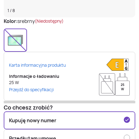
1
/
8
Kolor:
srebrny
(Niedostępny)
Karta informacyjna produktu
Informacje o ładowaniu
25
W
25
Przejdź do specyfikacji
W
Co chcesz zrobić?
Kupuję nowy numer
Przedłużam umowę