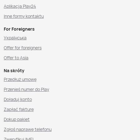
Aplikacja Play24
Inne formy kontaktu
For Foreigners
Українська
Offer for foreigners
Offer to Asia
Na skróty
Przedłuż umowę
Przenieś numer do Play
Doładuj konto
Zapłać fakturę
Dokup pakiet
Zgłoś naprawę telefonu
Zweryfikuj IMEI