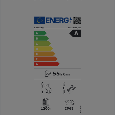
Zwiń sekcję Etykieta energetyczna Samsung Galaxy S26 U