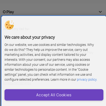
O Play
Jesteśmy też tu:
We care about your privacy
On our website, we use cookies and similar technologies. Why
do we do this? They help us improve the service, carry out
Copyright © 2026 Play - wszelkie prawa zastrzeżone dla Play
marketing activities, and display content tailored to your
interests. With your consent, our partners may also access
information about your use of our service, using cookies or
Polityka prywatności i cookies
similar technologies to personalize content. In the “Cookie
settings” panel, you can check what information we use and
Ustawienia plików cookies
configure selected preferences. Learn more in our
privacy policy.
Regulamin serwisu
Bezpieczeństwo danych
Accept All Cookies
Dostępność