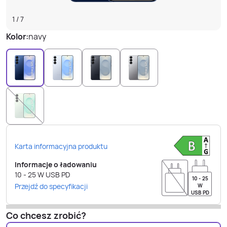
1
/
7
Kolor:
navy
Karta informacyjna produktu
Informacje o ładowaniu
10 - 25
W
USB PD
10 - 25
Przejdź do specyfikacji
W
USB PD
Co chcesz zrobić?