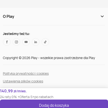
O Play
Jesteśmy też tu:
Copyright © 2026 Play - wszelkie prawa zastrzeżone dla Play
Polityka prywatności i cookies
Ustawienia plików cookies
Regulamin serwisu
140,99
zł/mies.
Bezpieczeństwo danych
24 raty 0% +
Oferta S+
po rabatach
Dostępność
Dodaj do koszyka