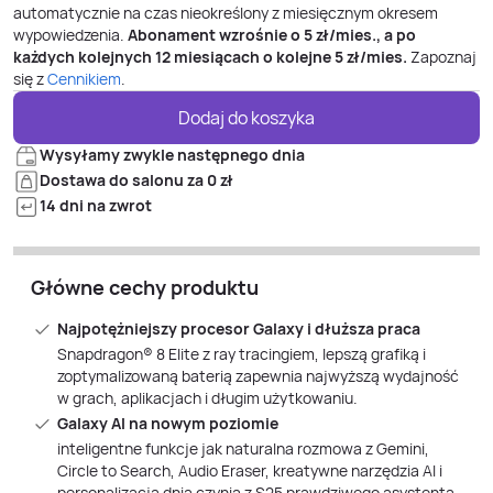
automatycznie na czas nieokreślony z miesięcznym okresem
wypowiedzenia.
Abonament wzrośnie o
5
zł/mies., a po
każdych kolejnych 12 miesiącach o kolejne
5
zł/mies.
Zapoznaj
się z
Cennikiem
.
Dodaj do koszyka
Wysyłamy zwykle następnego dnia
Dostawa do salonu za 0 zł
14 dni na zwrot
Główne cechy produktu
Najpotężniejszy procesor Galaxy i dłuższa praca
Snapdragon® 8 Elite z ray tracingiem, lepszą grafiką i
zoptymalizowaną baterią zapewnia najwyższą wydajność
w grach, aplikacjach i długim użytkowaniu.
Galaxy AI na nowym poziomie
inteligentne funkcje jak naturalna rozmowa z Gemini,
Circle to Search, Audio Eraser, kreatywne narzędzia AI i
personalizacja dnia czynią z S25 prawdziwego asystenta