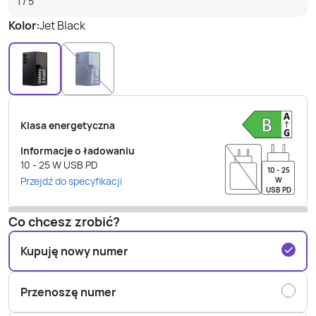
1
/
5
Kolor:
Jet Black
Klasa energetyczna
Informacje o ładowaniu
10 - 25
W
USB PD
10 - 25
Przejdź do specyfikacji
W
USB PD
Co chcesz zrobić?
Kupuję nowy numer
Przenoszę numer