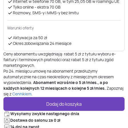
Internet w telefonie 70 GB, w tym 25,05 GB w roamingu UE
Tylko online - ekstra 70 GB
Rozmowy, SMS-y i MMS-y bez limitu
Warunki oferty
Aktywacja za 50 zł
Okres zobowiązania 24 miesiące
Ceny abonamentu uwzględniają: rabat 5 zł z tytułu wyboru e-
faktury i terminowych płatności oraz rabat 5 zł z tytułu zgód
marketingowych.
Po
24
. miesiącu umowę na abonament przedłużymy
automatycznie na czas nieokreślony z miesięcznym okresem
wypowiedzenia.
Abonament wzrośnie o
5
zł/mies., a po
każdych kolejnych 12 miesiącach o kolejne
5
zł/mies.
Zapoznaj
się z
Cennikiem
.
Dodaj do koszyka
Wysyłamy zwykle następnego dnia
Dostawa do salonu za 0 zł
14 dni na zwrot