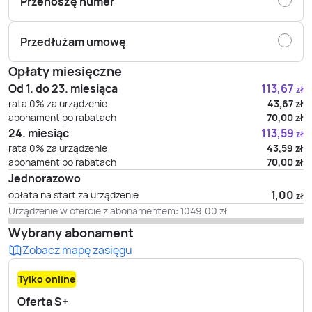
Przenoszę numer
Przedłużam umowę
Opłaty miesięczne
Od 1. do 23. miesiąca
113,67
zł
rata 0% za urządzenie
43,67
zł
abonament po rabatach
70,00
zł
24. miesiąc
113,59
zł
rata 0% za urządzenie
43,59
zł
abonament po rabatach
70,00
zł
Jednorazowo
1,00
opłata na start za urządzenie
zł
Urządzenie w ofercie z abonamentem:
1049,00
zł
Wybrany abonament
Zobacz mapę zasięgu
Tylko online
Oferta S+