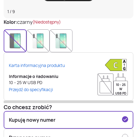
1
/
9
Kolor:
czarny
(Niedostępny)
Karta informacyjna produktu
Informacje o ładowaniu
10 - 25
W
USB PD
10 - 25
Przejdź do specyfikacji
W
USB PD
Co chcesz zrobić?
Kupuję nowy numer