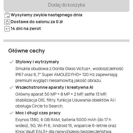
Dodaj do koszyka
Wysyłamy zwykle następnego dnia
Dostawa do salonu za 0 zł
14 dni na zwrot
Główne cechy
Stylowy i wytrzymały
Smukła obudowa z Gorilla Glass Victus+, wodoszczelność
IP67 oraz 6,7" Super AMOLED FHD+ 120 Hz zapewniają
premium wygląd i niesamowitą jakość obrazu.
Wszechstronne aparaty i kreatywna AI
Główny aparat 50 MP + 8 MP + 2 MP, selfie 13 MP,
stabilizacja OIS, filtry, funkcja Usuwania obiektów AI i
obsługa Circle to Search.
Moc i długi czas pracy
Exynos 1380, 6 GB RAM, bateria 5000 mAh (do 17 h
wideo), 5G, Wi‑Fi 6, Android 15, wsparcie 6-letnie oraz
Knox Vault EAL5+ dla najwyższego bezpieczeństwa.