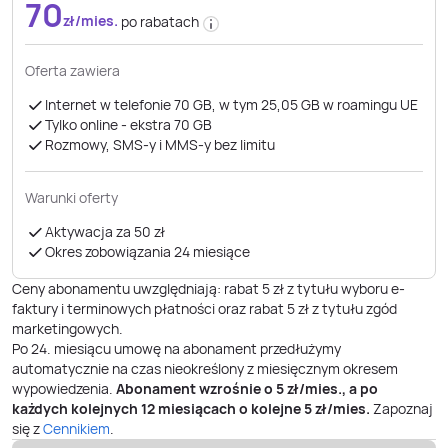
70
zł/mies.
po rabatach
Oferta zawiera
Internet w telefonie 70 GB, w tym 25,05 GB w roamingu UE
Tylko online - ekstra 70 GB
Rozmowy, SMS-y i MMS-y bez limitu
Warunki oferty
Aktywacja za 50 zł
Okres zobowiązania 24 miesiące
Ceny abonamentu uwzględniają: rabat 5 zł z tytułu wyboru e-
faktury i terminowych płatności oraz rabat 5 zł z tytułu zgód
marketingowych.
Po
24
. miesiącu umowę na abonament przedłużymy
automatycznie na czas nieokreślony z miesięcznym okresem
wypowiedzenia.
Abonament wzrośnie o
5
zł/mies., a po
każdych kolejnych 12 miesiącach o kolejne
5
zł/mies.
Zapoznaj
się z
Cennikiem
.