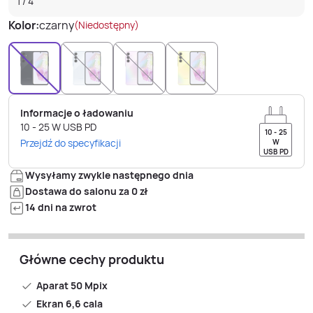
1
/
4
Kolor:
czarny
(Niedostępny)
Informacje o ładowaniu
10 - 25
W
USB PD
10 - 25
Przejdź do specyfikacji
W
USB PD
Wysyłamy zwykle następnego dnia
Dostawa do salonu za 0 zł
14 dni na zwrot
Główne cechy produktu
Aparat 50 Mpix
Ekran 6,6 cala