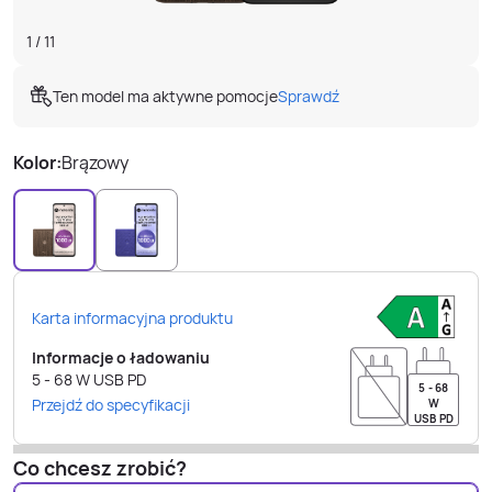
1
/
11
Ten model ma aktywne pomocje
Sprawdź
Kolor:
Brązowy
Karta informacyjna produktu
Informacje o ładowaniu
5 - 68
W
USB PD
5 - 68
Przejdź do specyfikacji
W
USB PD
Co chcesz zrobić?