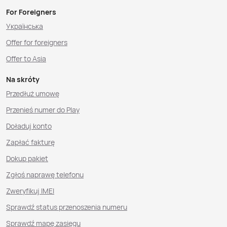
For Foreigners
Українська
Offer for foreigners
Offer to Asia
Na skróty
Przedłuż umowę
Przenieś numer do Play
Doładuj konto
Zapłać fakturę
Dokup pakiet
Zgłoś naprawę telefonu
Zweryfikuj IMEI
Sprawdź status przenoszenia numeru
Sprawdź mapę zasięgu