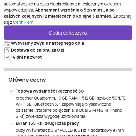
automatycznie na czas nieokreślony z miesięcznym okresem
wypowiedzenia.
Abonament wzrośnie o
5
zł/mies., a po
każdych kolejnych 12 miesiącach o kolejne
5
zł/mies.
Zapoznaj
się z
Cennikiem
.
Dodaj do koszyka
Wysyłamy zwykle następnego dnia
Dostawa do salonu za 0 zł
14 dni na zwrot
Główne cechy
Topowa wydajność i łączność 5G
procesor Qualcomm, 16 GB RAM + 512 GB, szybkie 5G/LTE,
Wi‑Fi 6E i Bluetooth 5.4 zapewniają błyskawiczne
działanie i stabilne połączenia, a Dual SIM (eSIM + nano
SIM) zwiększa wygodę użytkowania.
Ekran 165 Hz i długi czas pracy
duży wyświetlacz 6,9″ POLED 165 Hz + dodatkowy ekran